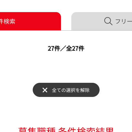
件検索
フリ
27
件／全
27
件
全ての選択を解除
募集職種 条件検索結果